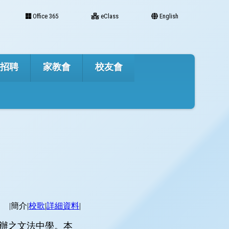
Office 365
eClass
English
才招聘
家教會
校友會