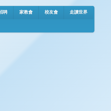
e
Office 365
eClass
English
招聘
家教會
校友會
走讀世界