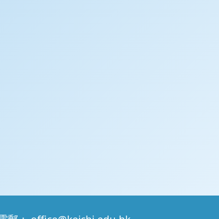
電郵：
office@keichi.edu.hk