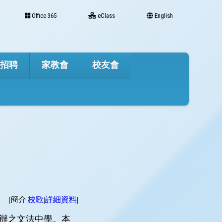
Office 365
eClass
English
才招聘
家教會
校友會