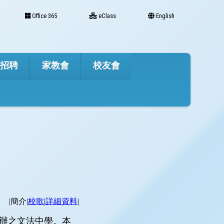
Office 365
eClass
English
才招聘
家教會
校友會