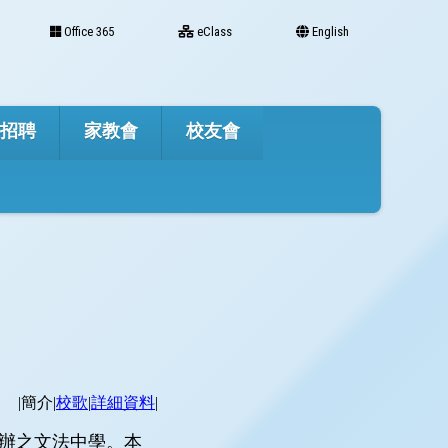
Office 365
eClass
English
才招聘
家教會
校友會