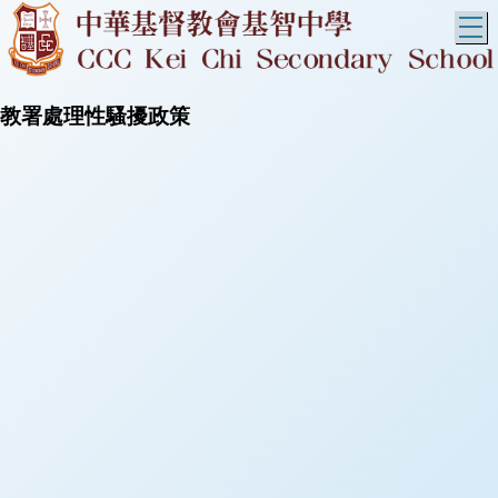
T
教署處理性騷擾政策