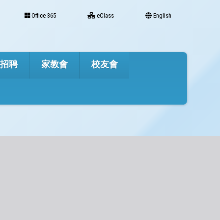
Office 365
eClass
English
才招聘
家教會
校友會