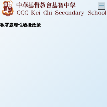
T
教署處理性騷擾政策