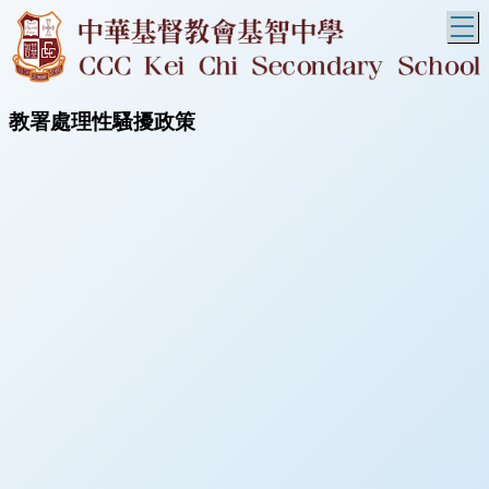
T
教署處理性騷擾政策