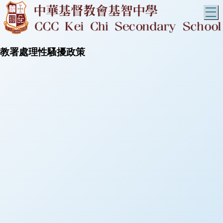
T
教署處理性騷擾政策