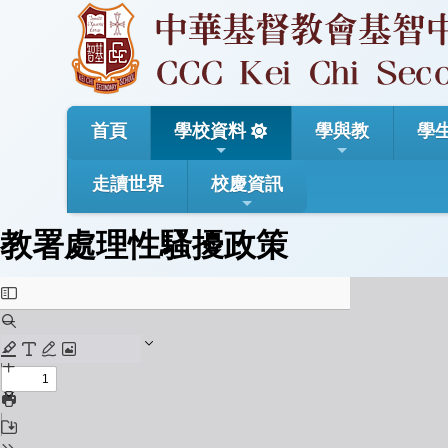
首頁
學校資料
學與教
學
走讀世界
校慶資訊
教署處理性騷擾政策