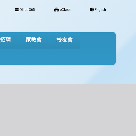
Office 365
eClass
English
才招聘
家教會
校友會