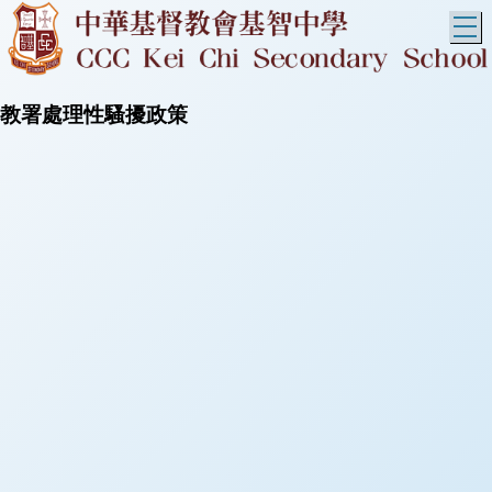
T
教署處理性騷擾政策