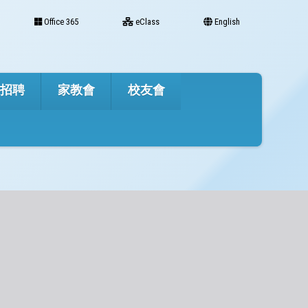
Office 365
eClass
English
才招聘
家教會
校友會