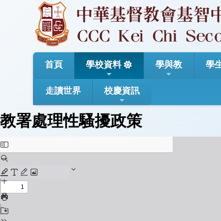
首頁
學校資料
學與教
學
走讀世界
校慶資訊
教署處理性騷擾政策