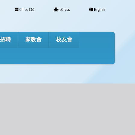
Office 365
eClass
English
才招聘
家教會
校友會