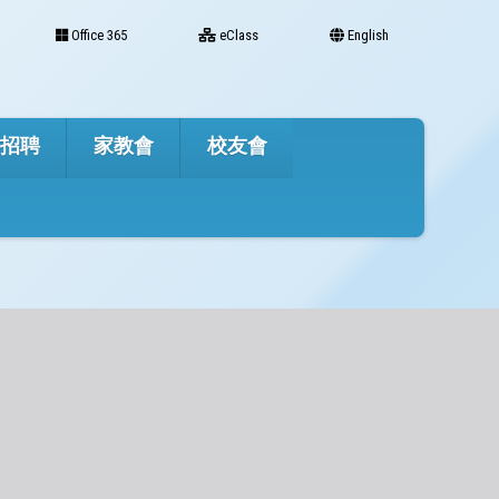
Office 365
eClass
English
才招聘
家教會
校友會