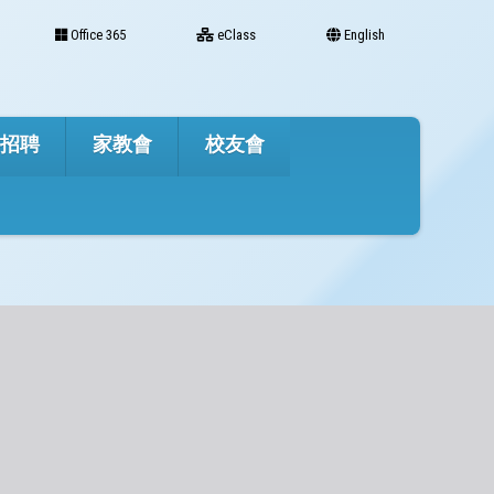
Office 365
eClass
English
才招聘
家教會
校友會