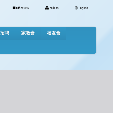
Office 365
eClass
English
才招聘
家教會
校友會