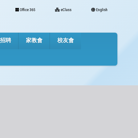
Office 365
eClass
English
才招聘
家教會
校友會