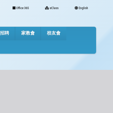
Office 365
eClass
English
才招聘
家教會
校友會