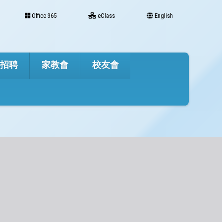
Office 365
eClass
English
才招聘
家教會
校友會