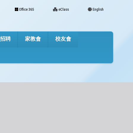
Office 365
eClass
English
才招聘
家教會
校友會