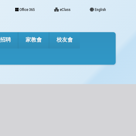
Office 365
eClass
English
才招聘
家教會
校友會