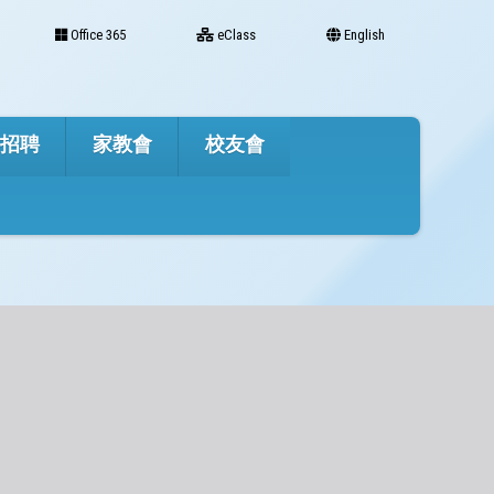
Office 365
eClass
English
才招聘
家教會
校友會