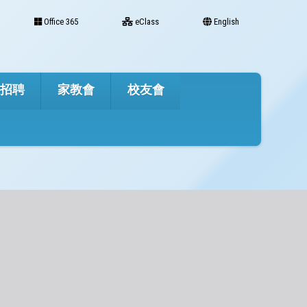
Office 365
eClass
English
才招聘
家教會
校友會