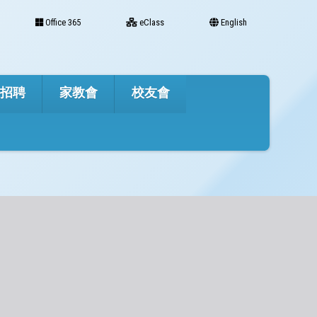
Office 365
eClass
English
才招聘
家教會
校友會