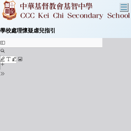
T
學校處理懷疑虐兒指引