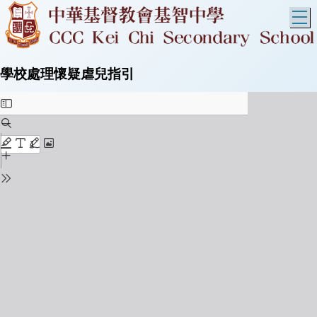
T
學校處理懷疑虐兒指引