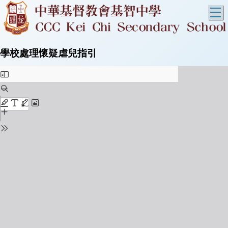
T
學校處理懷疑虐兒指引