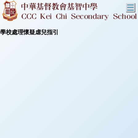
T
學校處理懷疑虐兒指引