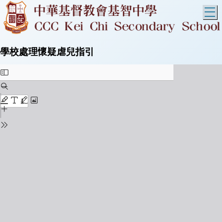
T
學校處理懷疑虐兒指引