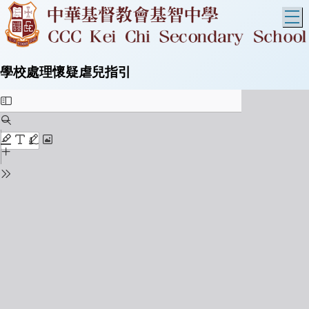
T
學校處理懷疑虐兒指引