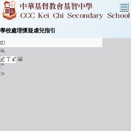
T
學校處理懷疑虐兒指引