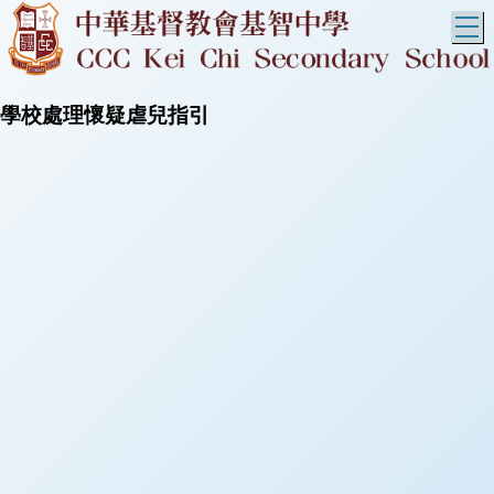
T
學校處理懷疑虐兒指引