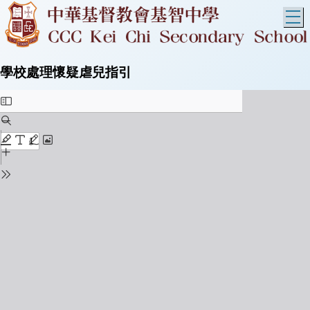
T
學校處理懷疑虐兒指引