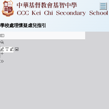
T
學校處理懷疑虐兒指引