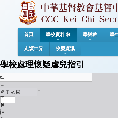
首頁
學校資料
學與教
學
走讀世界
校慶資訊
學校處理懷疑虐兒指引