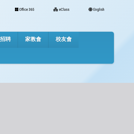
Office 365
eClass
English
才招聘
家教會
校友會