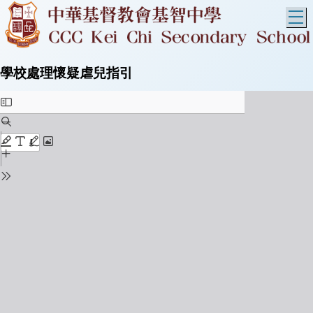
T
學校處理懷疑虐兒指引