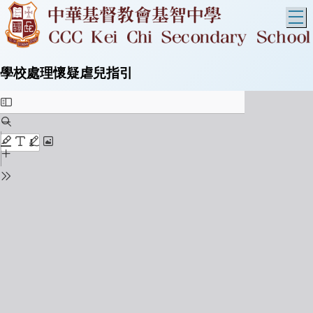
T
學校處理懷疑虐兒指引