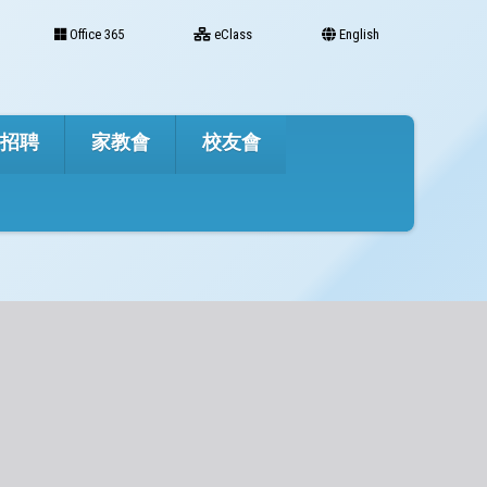
Office 365
eClass
English
才招聘
家教會
校友會