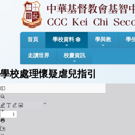
首頁
學校資料
學與教
學
走讀世界
校慶資訊
學校處理懷疑虐兒指引