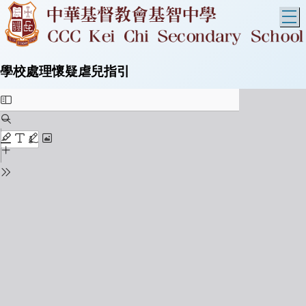
T
學校處理懷疑虐兒指引