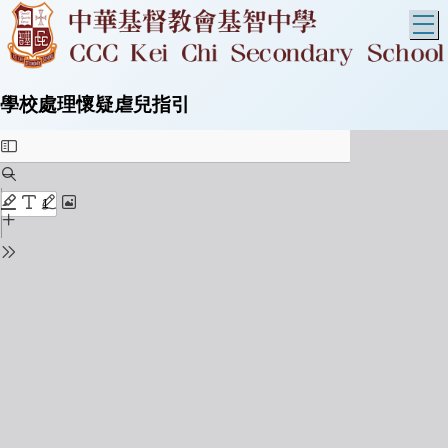
T
學校處理懷疑虐兒指引