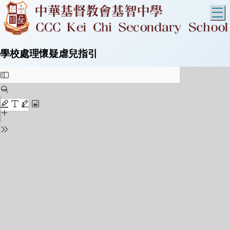
T
學校處理懷疑虐兒指引