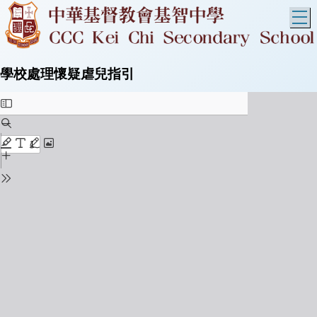
T
學校處理懷疑虐兒指引