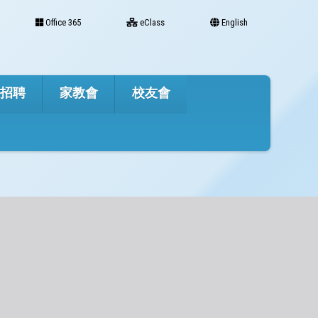
Office 365
eClass
English
才招聘
家教會
校友會