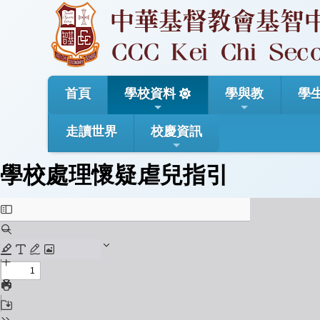
首頁
學校資料
學與教
學
走讀世界
校慶資訊
學校處理懷疑虐兒指引