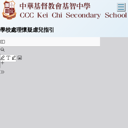
T
學校處理懷疑虐兒指引