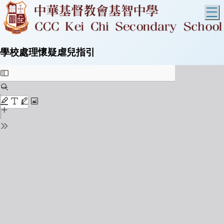
T
學校處理懷疑虐兒指引