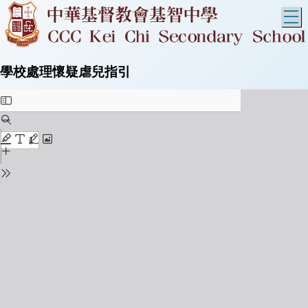
T
學校處理懷疑虐兒指引