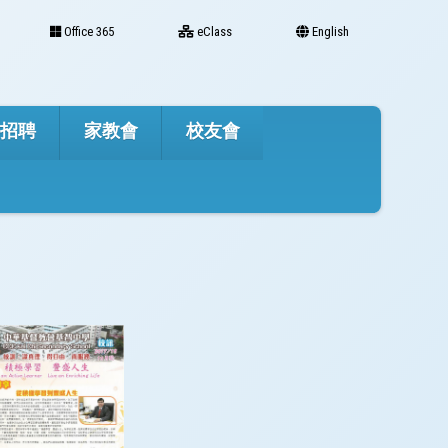
Office 365
eClass
English
才招聘
家教會
校友會