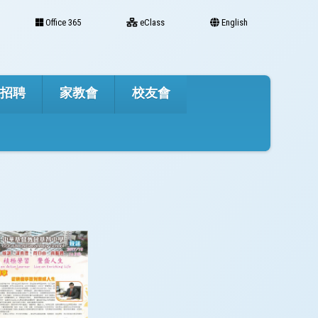
Office 365
eClass
English
才招聘
家教會
校友會