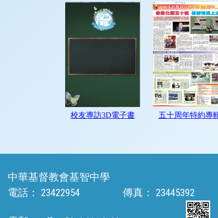
中華基督教會基智中學
電話：
23422954
傳真：
23445392